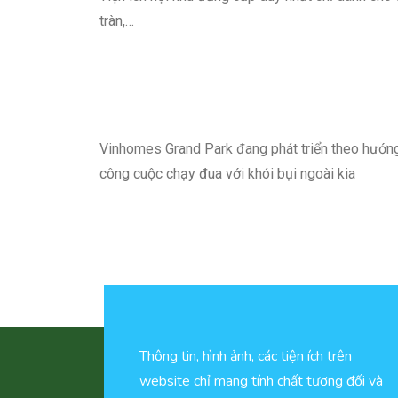
tràn,…
Vinhomes Grand Park đang phát triển theo hướ
công cuộc chạy đua với khói bụi ngoài kia
Thông tin, hình ảnh, các tiện ích trên
website chỉ mang tính chất tương đối và