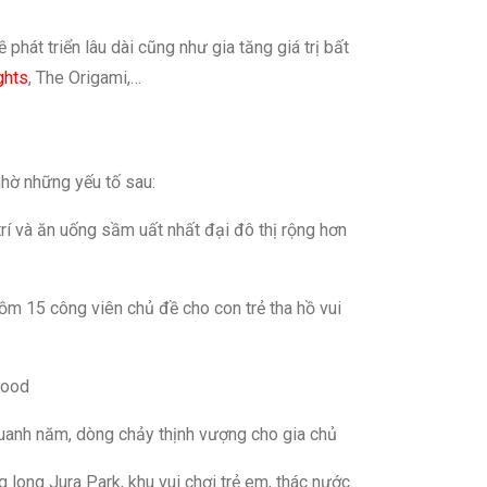
hát triển lâu dài cũng như gia tăng giá trị bất
ghts
, The Origami,…
nhờ những yếu tố sau:
í và ăn uống sầm uất nhất đại đô thị rộng hơn
ồm 15 công viên chủ đề cho con trẻ tha hồ vui
wood
quanh năm, dòng chảy thịnh vượng cho gia chủ
 long Jura Park, khu vui chơi trẻ em, thác nước