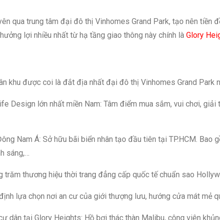
ên qua trung tâm đại đô thị Vinhomes Grand Park, tạo nên tiền đề p
hưởng lợi nhiều nhất từ hạ tầng giao thông này chính là
Glory Hei
ân khu được coi là đắt địa nhất đại đô thị Vinhomes Grand Park 
e Design lớn nhất miền Nam: Tâm điểm mua sắm, vui chơi, giải tr
Đông Nam Á: Sở hữu bãi biển nhân tạo đầu tiên tại TP.HCM. Bao g
nh sáng,…
g trăm thương hiệu thời trang đẳng cấp quốc tế chuẩn sao Holly
t định lựa chọn nơi an cư của giới thượng lưu, hướng cửa mát mẻ 
cư dân tại Glory Heights: Hồ bơi thác thàn Malibu, công viên khủng