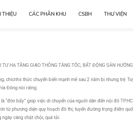
I THIỆU
CÁC PHÂN KHU
CSBH
THƯ VIỆN
 TƯ HẠ TẦNG GIAO THÔNG TĂNG TỐC, BẤT ĐỘNG SẢN HƯỞNG
g, chicnhs thức chuyển biến mạnh mẽ sau 2 năm bị nhưng trệ. T
hía Đông nói riêng.
 là “đòn bẩy” giúp việc di chuyển của người dân đến nội đô TP.H
hìn từ phương diện quy hoạch đô thị, tuyến đường trọng điểm quốc
 ngày càng chật chội, quá tải.