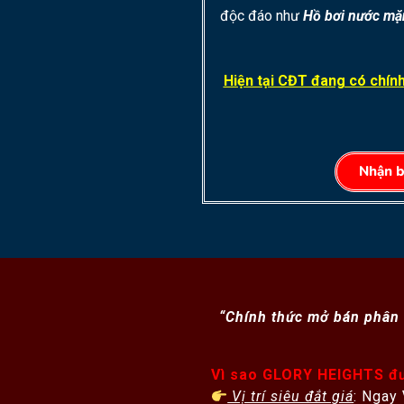
độc đáo như
Hồ bơi nước mặn
Hiện tại CĐT đang có chính
Nhận b
“Chính thức mở bán phân
Vì sao GLORY HEIGHTS đ
Vị trí siêu đắt giá
: Ngay