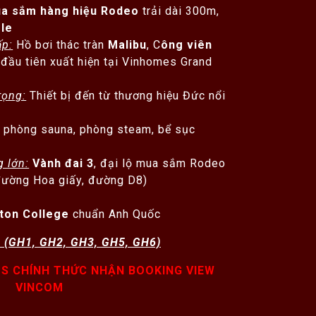
ua sắm hàng hiệu Rodeo
trải dài 300m,
le
ấp:
Hồ bơi thác tràn
Malibu
, C
ông viên
đầu tiên xuất hiện tại Vinhomes Grand
rọng:
Thiết bị đến từ thương hiệu Đức nổi
 phòng sauna, phòng steam, bể sục
 lớn:
Vành đai 3
, đại lộ mua sắm Rodeo
đường Hoa giấy, đường D8)
ton College
chuẩn Anh Quốc
 (GH1, GH2, GH3, GH5, GH6)
TS CHÍNH THỨC NHẬN BOOKING VIEW
VINCOM