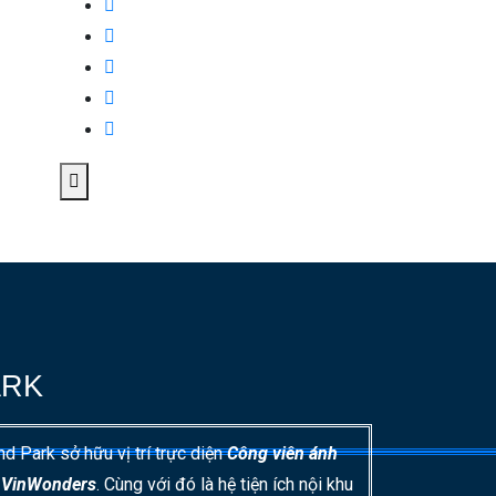
ARK
 Park sở hữu vị trí trực diện
Công viên ánh
à VinWonders
. Cùng với đó là hệ tiện ích nội khu