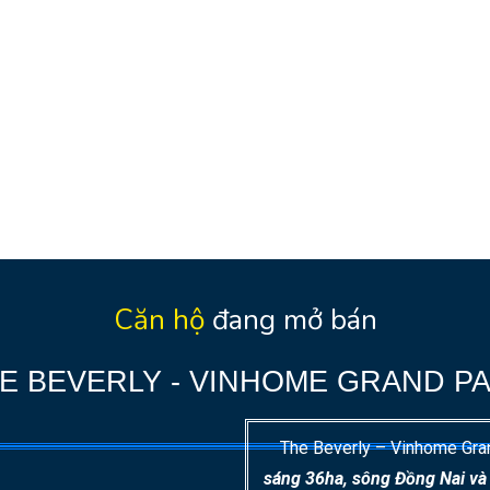
Căn hộ
đang mở bán
E BEVERLY - VINHOME GRAND P
The Beverly – Vinhome Grand
sáng 36ha, sông Đồng Nai v