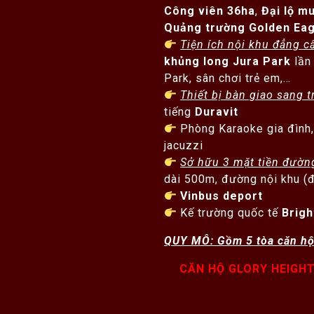
Công viên 36ha
,
Đại lộ m
Quảng trường Golden Eag
Tiện ích nội khu đẳng c
khủng long Jura Park
lần 
Park, sân chơi trẻ em,…
Thiết bị bàn giao sang t
tiếng
Duravit
Phòng Karaoke gia đình,
jacuzzi
Sở hữu 3 mặt tiền đường
dài 500m, đường nội khu (
Vinbus deport
Kế trường quốc tế
Brigh
QUY MÔ: Gồm 5 tòa căn hộ
CĂN HỘ GLORY HEIGH