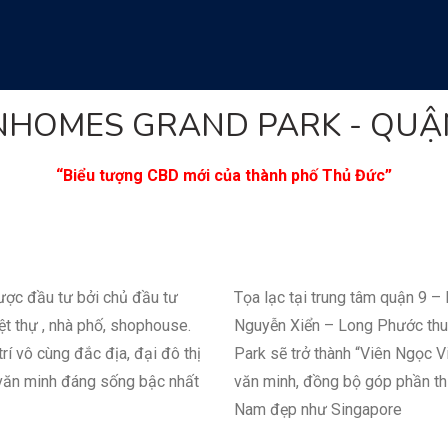
NHOMES GRAND PARK - QUẬ
“Biểu tượng CBD mới của thành phố Thủ Đức”
ược đầu tư bởi chủ đầu tư
Tọa lạc tại trung tâm quận 9 
ệt thự , nhà phố, shophouse.
Nguyễn Xiển – Long Phước thuậ
trí vô cùng đắc địa, đại đô thị
Park sẽ trở thành “Viên Ngọc V
 văn minh đáng sống bậc nhất
văn minh, đồng bộ góp phần th
Nam đẹp như Singapore