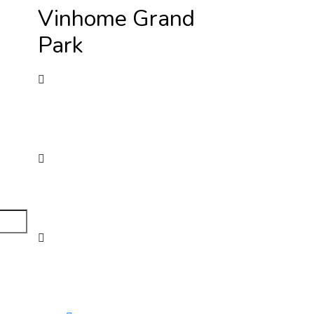
Vinhome Grand
Park
New York, USA
1010 Grand Avenue
009-215-5596
Give us a call
mail@example.com
24/7 online support