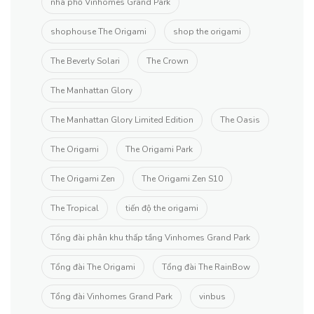
nhà phố Vinhomes Grand Park
shophouse The Origami
shop the origami
The Beverly Solari
The Crown
The Manhattan Glory
The Manhattan Glory Limited Edition
The Oasis
The Origami
The Origami Park
The Origami Zen
The Origami Zen S10
The Tropical
tiến độ the origami
Tổng đài phân khu thấp tầng Vinhomes Grand Park
Tổng đài The Origami
Tổng đài The RainBow
Tổng đài Vinhomes Grand Park
vinbus