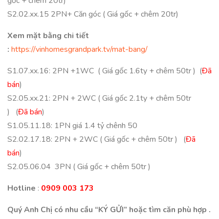
gốc + chêm 20tr)
S2.02.xx.15 2PN+ Căn góc ( Giá gốc + chêm 20tr)
Xem mặt bằng chi tiết
:
https://vinhomesgrandpark.tv/mat-bang/
S1.07.xx.16: 2PN +1WC ( Giá gốc 1.6ty + chêm 50tr ) (
Đã
bán
)
S2.05.xx.21: 2PN + 2WC ( Giá gốc 2.1ty + chêm 50tr
) (
Đã bán
)
S1.05.11.18: 1PN giá 1.4 tỷ chênh 50
S2.02.17.18: 2PN + 2WC ( Giá gốc + chêm 50tr ) (
Đã
bán
)
S2.05.06.04 3PN ( Giá gốc + chêm 50tr )
Hotline
:
0909 003 173
Quý Anh Chị có nhu cầu “KÝ GỬI” hoặc tìm căn phù hợp .