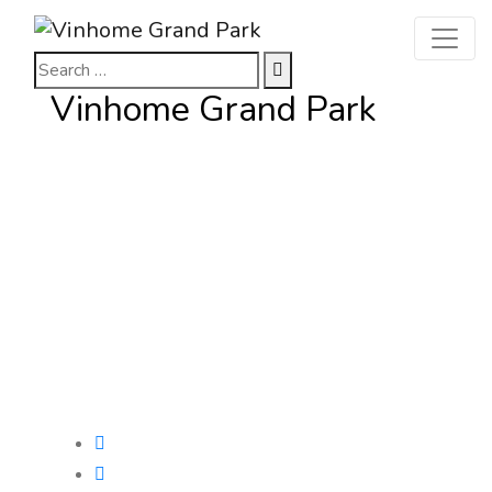
Vinhome Grand Park
New York, USA
1010 Grand Avenue
009-215-5596
Give us a call
mail@example.com
24/7 online support